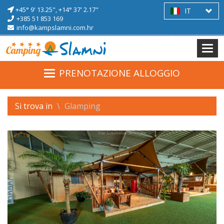
+45° 9' 13.25",
+14° 37' 2.17"
IT
+385 51 853 169
info@kampslamni.com.hr
PRENOTAZIONE ALLOGGIO
Si trova in
Glamping