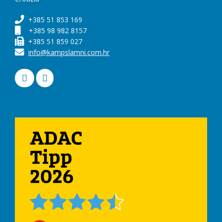
+385 51 853 169
+385 98 982 8157
+385 51 859 027
info@kampslamni.com.hr